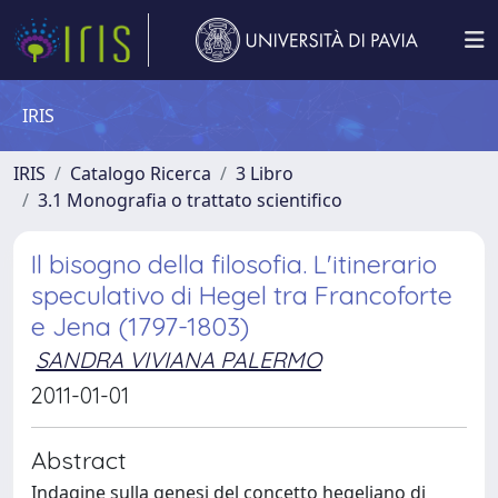
IRIS
IRIS
Catalogo Ricerca
3 Libro
3.1 Monografia o trattato scientifico
Il bisogno della filosofia. L'itinerario
speculativo di Hegel tra Francoforte
e Jena (1797-1803)
SANDRA VIVIANA PALERMO
2011-01-01
Abstract
Indagine sulla genesi del concetto hegeliano di