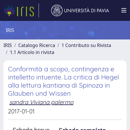
IRIS
IRIS
Catalogo Ricerca
1 Contributo su Rivista
1.1 Articolo in rivista
Conformità a scopo, contingenza e
intelletto intuente. La critica di Hegel
alla lettura kantiana di Spinoza in
Glauben und Wissen
sandra Viviana palermo
2017-01-01