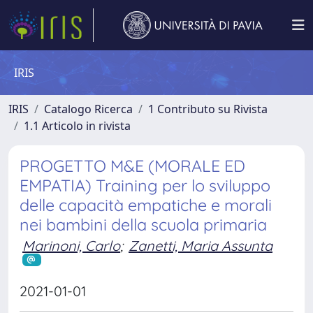
IRIS
IRIS
Catalogo Ricerca
1 Contributo su Rivista
1.1 Articolo in rivista
PROGETTO M&E (MORALE ED
EMPATIA) Training per lo sviluppo
delle capacità empatiche e morali
nei bambini della scuola primaria
Marinoni, Carlo
;
Zanetti, Maria Assunta
2021-01-01