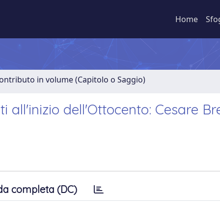
Home
Sfo
ontributo in volume (Capitolo o Saggio)
i all'inizio dell'Ottocento: Cesare B
da completa (DC)