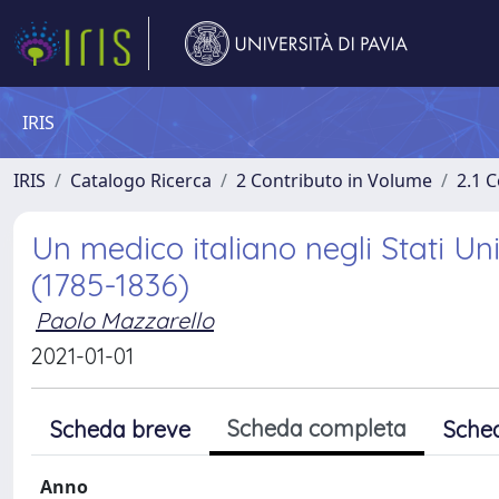
IRIS
IRIS
Catalogo Ricerca
2 Contributo in Volume
2.1 C
Un medico italiano negli Stati Unit
(1785-1836)
Paolo Mazzarello
2021-01-01
Scheda completa
Scheda breve
Sche
Anno