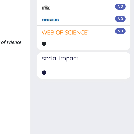
ND
ND
ND
 of science.
social impact