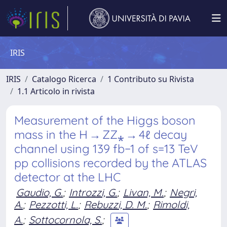
IRIS
IRIS
Catalogo Ricerca
1 Contributo su Rivista
1.1 Articolo in rivista
Measurement of the Higgs boson
mass in the H → ZZ⁎ → 4ℓ decay
channel using 139 fb−1 of s=13 TeV
pp collisions recorded by the ATLAS
detector at the LHC
Gaudio, G.
;
Introzzi, G.
;
Livan, M.
;
Negri,
A.
;
Pezzotti, L.
;
Rebuzzi, D. M.
;
Rimoldi,
A.
;
Sottocornola, S.
;