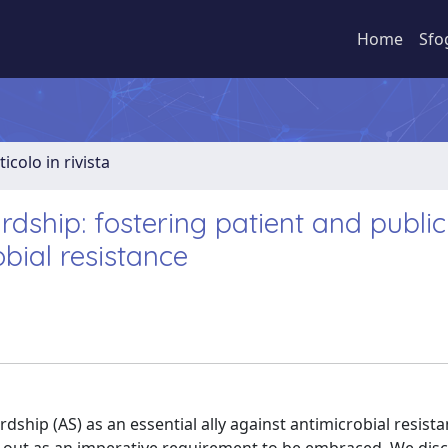
Home
Sfo
ticolo in rivista
rdship: fostering patient and public
bial resistance
ship (AS) as an essential ally against antimicrobial resist