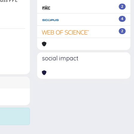
cuss PPE
2
4
2
social impact