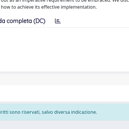
 out as an imperative requirement to be embraced. We dis
 how to achieve its effective implementation.
da completa (DC)
ritti sono riservati, salvo diversa indicazione.