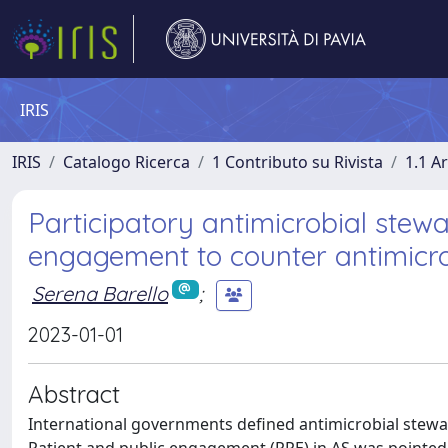
IRIS
IRIS
Catalogo Ricerca
1 Contributo su Rivista
1.1 Ar
Participatory antimicrobial stewa
engagement to counter antimicro
Serena Barello
;
2023-01-01
Abstract
International governments defined antimicrobial steward