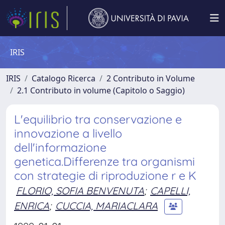
IRIS
IRIS
Catalogo Ricerca
2 Contributo in Volume
2.1 Contributo in volume (Capitolo o Saggio)
L'equilibrio tra conservazione e
innovazione a livello
dell'informazione
genetica.Differenze tra organismi
con strategie di riproduzione r e K
FLORIO, SOFIA BENVENUTA
;
CAPELLI,
ENRICA
;
CUCCIA, MARIACLARA