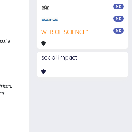
ND
ND
ND
ezzi e
social impact
frican,
are