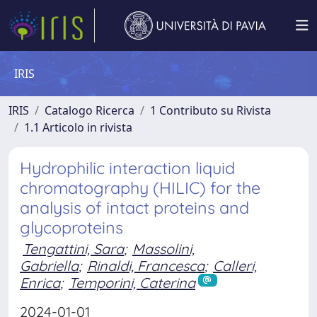
IRIS
IRIS
Catalogo Ricerca
1 Contributo su Rivista
1.1 Articolo in rivista
Hydrophilic interaction liquid
chromatography (HILIC) for the
analysis of intact proteins and
glycoproteins
Tengattini, Sara
;
Massolini,
Gabriella
;
Rinaldi, Francesca
;
Calleri,
Enrica
;
Temporini, Caterina
2024-01-01