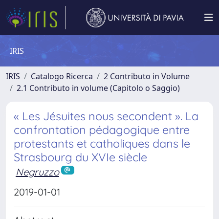
IRIS
IRIS
Catalogo Ricerca
2 Contributo in Volume
2.1 Contributo in volume (Capitolo o Saggio)
« Les Jésuites nous secondent ». La
confrontation pédagogique entre
protestants et catholiques dans le
Strasbourg du XVIe siècle
Negruzzo
2019-01-01