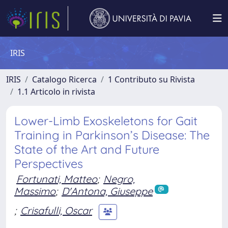
IRIS
IRIS
Catalogo Ricerca
1 Contributo su Rivista
1.1 Articolo in rivista
Lower-Limb Exoskeletons for Gait
Training in Parkinson’s Disease: The
State of the Art and Future
Perspectives
Fortunati, Matteo
;
Negro,
Massimo
;
D'Antona, Giuseppe
;
Crisafulli, Oscar