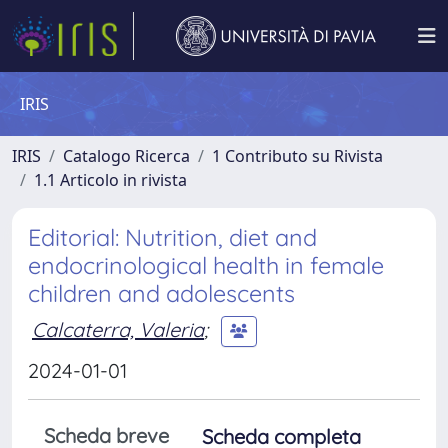
IRIS
IRIS
Catalogo Ricerca
1 Contributo su Rivista
1.1 Articolo in rivista
Editorial: Nutrition, diet and
endocrinological health in female
children and adolescents
Calcaterra, Valeria
;
2024-01-01
Scheda breve
Scheda completa