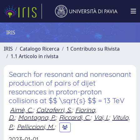
IRIS
IRIS
Catalogo Ricerca
1 Contributo su Rivista
1.1 Articolo in rivista
Search for resonant and nonresonant
production of pairs of dijet
resonances in proton-proton
collisions at $$ \sqrt{s} $$ = 13 TeV
Aimè, C.
;
Calzaferri, S.
;
Fiorina,
D.
;
Montagna, P.
;
Riccardi, C.
;
Vai, I.
;
Vitulo,
P.
;
Pelliccioni, M.
;
2023-01-01