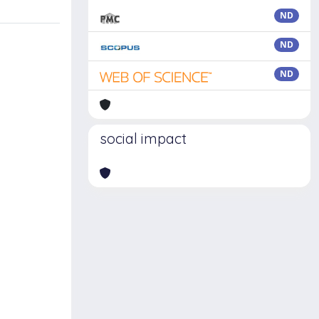
ND
ND
ND
social impact