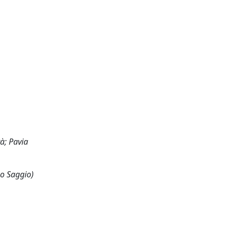
tà; Pavia
 o Saggio)