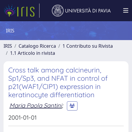
IRIS
IRIS
Catalogo Ricerca
1 Contributo su Rivista
1.1 Articolo in rivista
Cross talk among calcineurin,
Sp1/Sp3, and NFAT in control of
p21(WAF1/CIP1) expression in
keratinocyte differentiation
Maria Paola Santini
;
2001-01-01