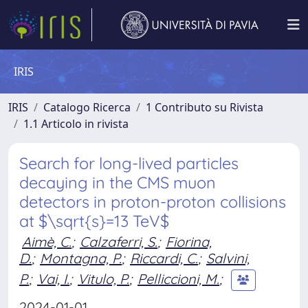
IRIS
IRIS
Catalogo Ricerca
1 Contributo su Rivista
1.1 Articolo in rivista
Search for long-lived particles
decaying in the CMS muon
detectors in proton-proton collisions
at $\sqrt{s}=13 TeV$
Aimè, C.
;
Calzaferri, S.
;
Fiorina,
D.
;
Montagna, P.
;
Riccardi, C.
;
Salvini,
P.
;
Vai, I.
;
Vitulo, P.
;
Pelliccioni, M.
;
2024-01-01