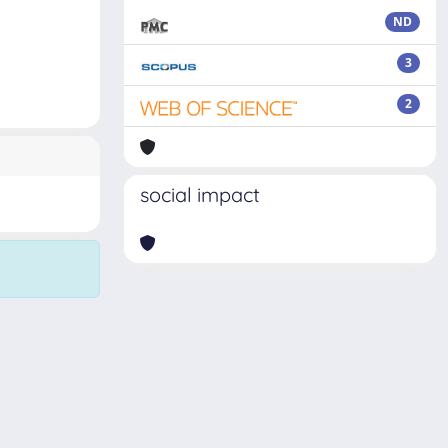
ND
3
2
social impact