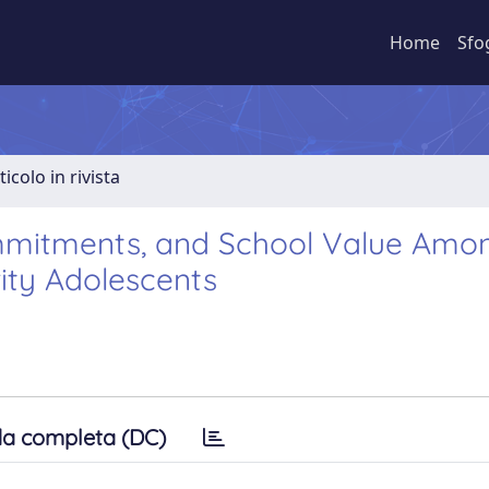
Home
Sfo
ticolo in rivista
ommitments, and School Value Amo
rity Adolescents
a completa (DC)