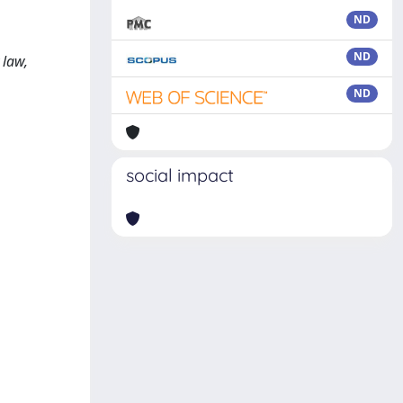
ND
,
ND
 law,
ND
social impact