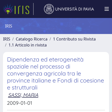
IRIS
IRIS
Catalogo Ricerca
1 Contributo su Rivista
1.1 Articolo in rivista
Dipendenza ed eterogeneità
spaziale nel processo di
convergenza agricola tra le
province italiane e Fondi di coesione
e strutturali
SASSI, MARIA
2009-01-01