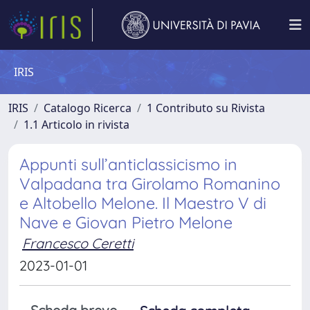
IRIS
IRIS
Catalogo Ricerca
1 Contributo su Rivista
1.1 Articolo in rivista
Appunti sull’anticlassicismo in
Valpadana tra Girolamo Romanino
e Altobello Melone. Il Maestro V di
Nave e Giovan Pietro Melone
Francesco Ceretti
2023-01-01