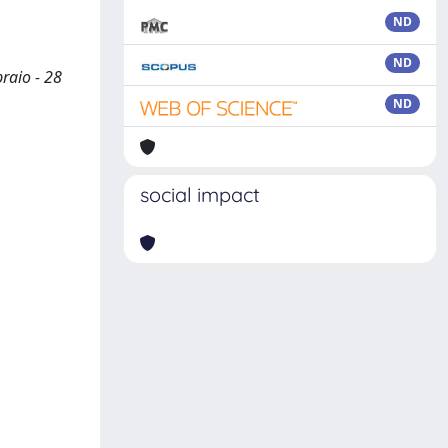
ND
ND
raio - 28
ND
social impact