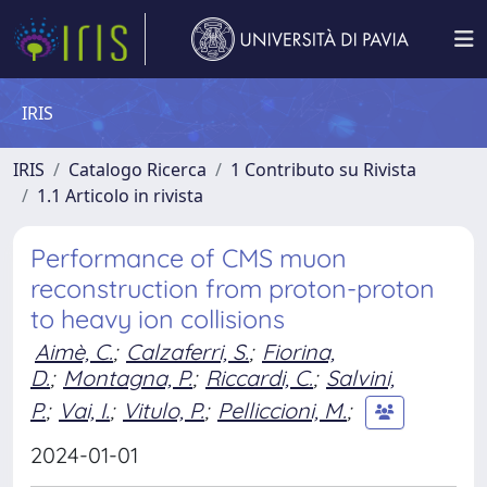
IRIS
IRIS
Catalogo Ricerca
1 Contributo su Rivista
1.1 Articolo in rivista
Performance of CMS muon
reconstruction from proton-proton
to heavy ion collisions
Aimè, C.
;
Calzaferri, S.
;
Fiorina,
D.
;
Montagna, P.
;
Riccardi, C.
;
Salvini,
P.
;
Vai, I.
;
Vitulo, P.
;
Pelliccioni, M.
;
2024-01-01