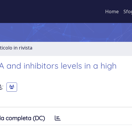
Home
Sfo
ticolo in rivista
 and inhibitors levels in a high
A
;
a completa (DC)