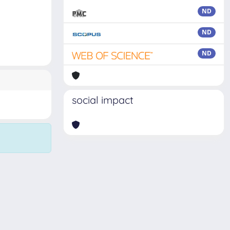
ND
ND
ND
social impact