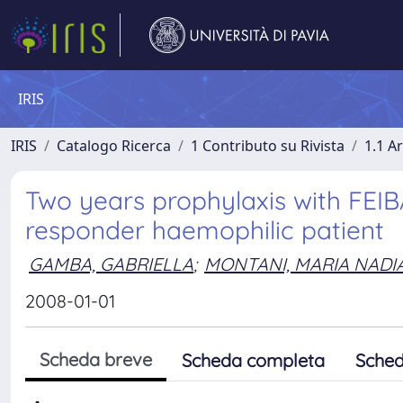
IRIS
IRIS
Catalogo Ricerca
1 Contributo su Rivista
1.1 Ar
Two years prophylaxis with FEIBA
responder haemophilic patient
GAMBA, GABRIELLA
;
MONTANI, MARIA NADI
2008-01-01
Scheda breve
Scheda completa
Sched