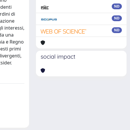
anno
ndenti
ND
rdini di
ND
lazione
i interessi,
ND
 da una
ania e Regno
esti primi
ivergenti,
social impact
sider.