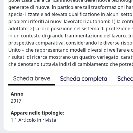
potenziata dalla carica innovativa delle nuove tecnologi
generate di nuove. In particolare tali trasformazioni ha
specia- lizzate e ad elevata qualificazione in alcuni sett
problemi riferiti ai nuovi lavoratori autonomi: 1) la con
adottate; 2) la loro posizione nel sistema di protezione s
in un contesto di grande frammentazione del lavoro. In 
prospettiva comparativa, considerando le diverse risposte
Unito – che rappresentano modelli diversi di welfare e d
risultati di ricerca mostrano un quadro variegato, cara
che denotano tuttavia indizi di cambiamento che potrebb
Scheda breve
Scheda completa
Sched
Anno
2017
Appare nelle tipologie:
1.1 Articolo in rivista