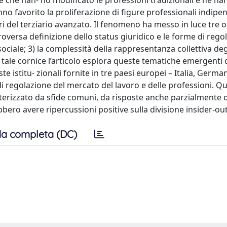
e che han- no modificato le professioni tradizionali e ne h
nno favorito la proliferazione di figure professionali indipe
ori del terziario avanzato. Il fenomeno ha messo in luce tre o
troversa definizione dello status giuridico e le forme di rego
ociale; 3) la complessità della rappresentanza collettiva degl
tale cornice l’articolo esplora queste tematiche emergenti
 istitu- zionali fornite in tre paesi europei – Italia, Germ
i regolazione del mercato del lavoro e delle professioni. Qu
tterizzato da sfide comuni, da risposte anche parzialmente d
ero avere ripercussioni positive sulla divisione insider-out
a completa (DC)