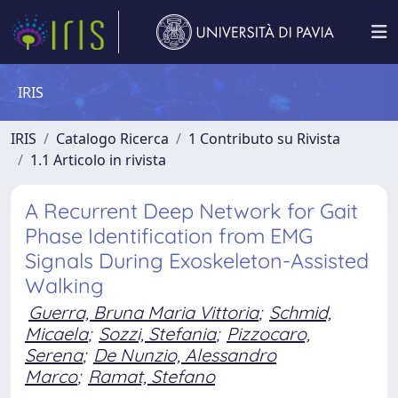
IRIS
IRIS
Catalogo Ricerca
1 Contributo su Rivista
1.1 Articolo in rivista
A Recurrent Deep Network for Gait
Phase Identification from EMG
Signals During Exoskeleton-Assisted
Walking
Guerra, Bruna Maria Vittoria
;
Schmid,
Micaela
;
Sozzi, Stefania
;
Pizzocaro,
Serena
;
De Nunzio, Alessandro
Marco
;
Ramat, Stefano