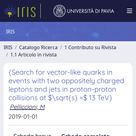
IRIS
IRIS
Catalogo Ricerca
1 Contributo su Rivista
1.1 Articolo in rivista
{Search for vector-like quarks in
events with two oppositely charged
leptons and jets in proton-proton
collisions at $\sqrt{s} =$ 13 TeV}
Pelliccioni, M
2019-01-01