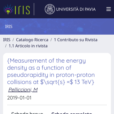
IRIS
IRIS
Catalogo Ricerca
1 Contributo su Rivista
1.1 Articolo in rivista
{Measurement of the energy
density as a function of
pseudorapidity in proton-proton
collisions at $\sqrt{s} =$ 13 TeV}
Pelliccioni, M
2019-01-01