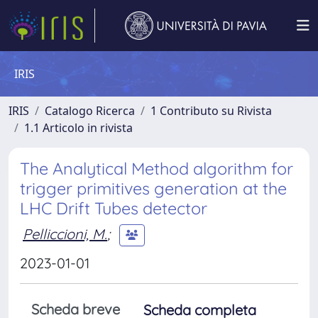
IRIS
IRIS
Catalogo Ricerca
1 Contributo su Rivista
1.1 Articolo in rivista
The Analytical Method algorithm for
trigger primitives generation at the
LHC Drift Tubes detector
Pelliccioni, M.
;
2023-01-01
Scheda breve
Scheda completa