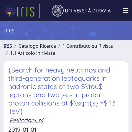
IRIS
IRIS
Catalogo Ricerca
1 Contributo su Rivista
1.1 Articolo in rivista
{Search for heavy neutrinos and
third-generation leptoquarks in
hadronic states of two $\tau$
leptons and two jets in proton-
proton collisions at $\sqrt{s} =$ 13
TeV}
Pelliccioni, M
2019-01-01