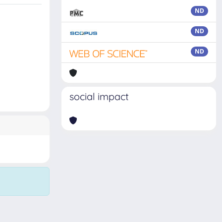
ND
ND
ND
social impact