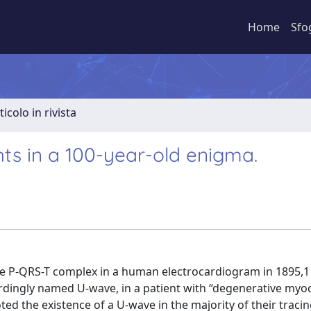
Home
Sfo
ticolo in rivista
hts in a 100-year-old enigma.
 the P-QRS-T complex in a human electrocardiogram in 1895,1
ordingly named U-wave, in a patient with “degenerative myoc
ted the existence of a U-wave in the majority of their tracin