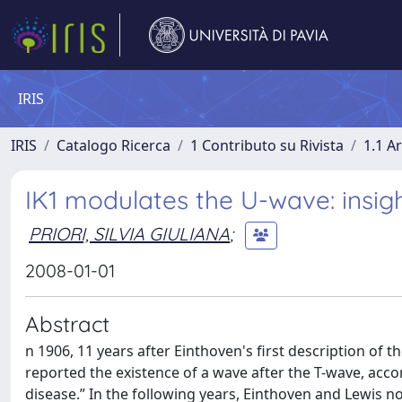
IRIS
IRIS
Catalogo Ricerca
1 Contributo su Rivista
1.1 Ar
IK1 modulates the U-wave: insig
PRIORI, SILVIA GIULIANA
;
2008-01-01
Abstract
n 1906, 11 years after Einthoven's first description of
reported the existence of a wave after the T-wave, acc
disease.” In the following years, Einthoven and Lewis no