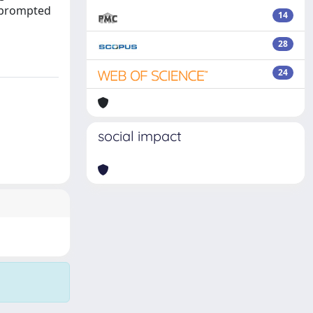
s prompted
14
28
24
social impact