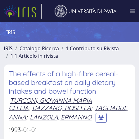
IRIS
IRIS
Catalogo Ricerca
1 Contributo su Rivista
1.1 Articolo in rivista
The effects of a high-fibre cereal-
based breakfast on daily dietary
intakes and bowel function
TURCONI, GIOVANNA MARIA
CLELIA
;
BAZZANO, ROSELLA
;
TAGLIABUE,
ANNA
;
LANZOLA, ERMANNO
1993-01-01