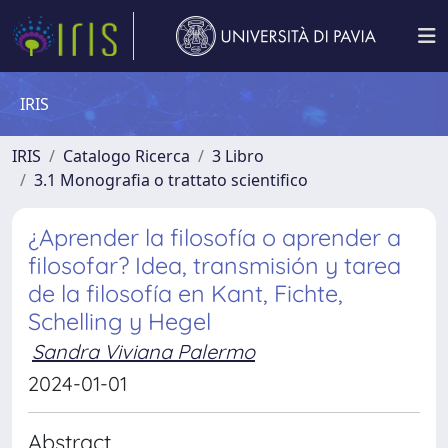
IRIS
IRIS
Catalogo Ricerca
3 Libro
3.1 Monografia o trattato scientifico
¿Aprender la filosofía o aprender a
filosofar? Idea, transmisión y tarea
de la filosofía en Kant, Fichte,
Schelling y Hegel
Sandra Viviana Palermo
2024-01-01
Abstract