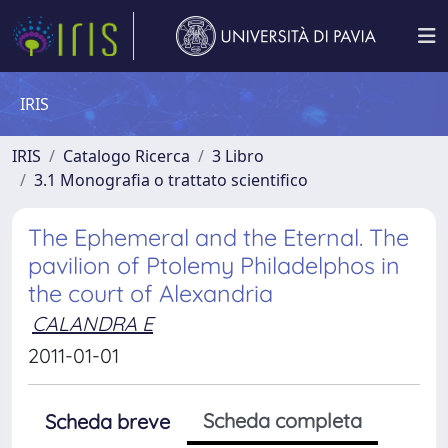
IRIS
IRIS
Catalogo Ricerca
3 Libro
3.1 Monografia o trattato scientifico
The Ephemeral and the Eternal. The
pavilion of Ptolemy Philadelphos in
the court of Alexandria
CALANDRA E
2011-01-01
Scheda completa
Scheda breve