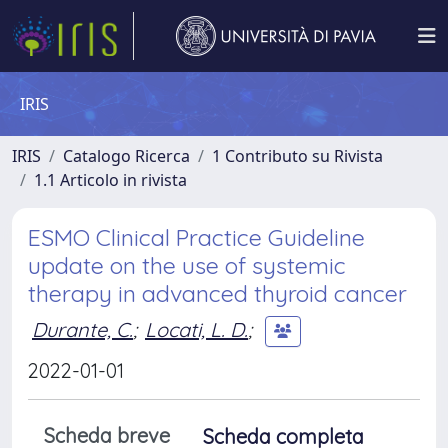
IRIS
IRIS
Catalogo Ricerca
1 Contributo su Rivista
1.1 Articolo in rivista
ESMO Clinical Practice Guideline
update on the use of systemic
therapy in advanced thyroid cancer
Durante, C.
;
Locati, L. D.
;
2022-01-01
Scheda breve
Scheda completa