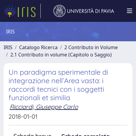
IRIS
IRIS
Catalogo Ricerca
2 Contributo in Volume
2.1 Contributo in volume (Capitolo o Saggio)
Un paradigma sperimentale di
integrazione nell’Area vasta: i
raccordi tecnici con i soggetti
funzionali et similia
Ricciardi, Giuseppe Carlo
2018-01-01