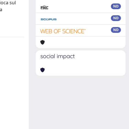
ioca sul
ND
ia
ND
ND
social impact