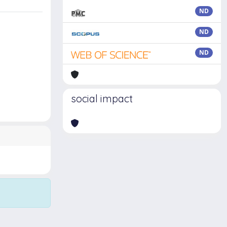
ND
ND
ND
social impact