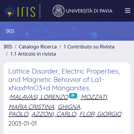
IRIS
IRIS
Catalogo Ricerca
1 Contributo su Rivista
1.1 Articolo in rivista
Lattice Disorder, Electric Properties,
and Magnetic Behavior of La1-
xNaxMnO3+d Manganites.
MALAVASI, LORENZO
;
MOZZATI,
MARIA CRISTINA
;
GHIGNA,
PAOLO
;
AZZONI, CARLO
;
FLOR, GIORGIO
2003-01-01