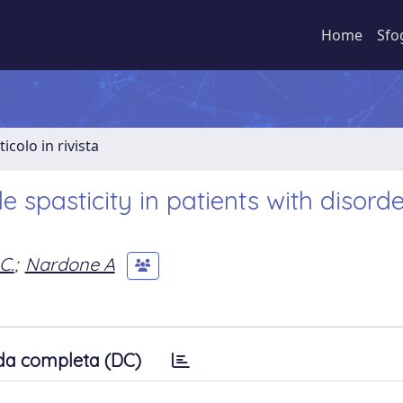
Home
Sfo
ticolo in rivista
e spasticity in patients with disorde
C.
;
Nardone A
da completa (DC)