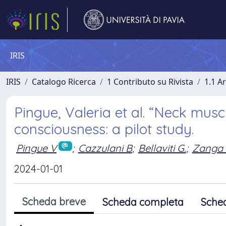
IRIS
IRIS
Catalogo Ricerca
1 Contributo su Rivista
1.1 Ar
Pingue, Valeria et al. “Neck muscl
consciousness: a pilot study.
Pingue V
;
Cazzulani B
;
Bellaviti G.
;
Zanga 
2024-01-01
Scheda breve
Scheda completa
Sche