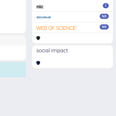
1
ND
ND
social impact