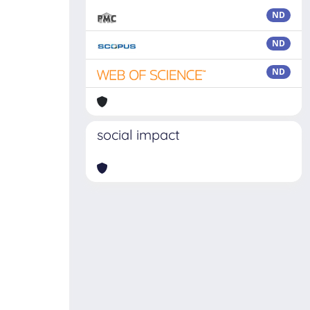
ND
ND
ND
social impact