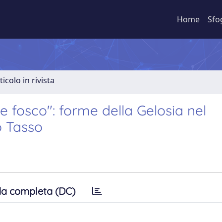
Home
Sfo
ticolo in rivista
 fosco": forme della Gelosia nel
o Tasso
a completa (DC)