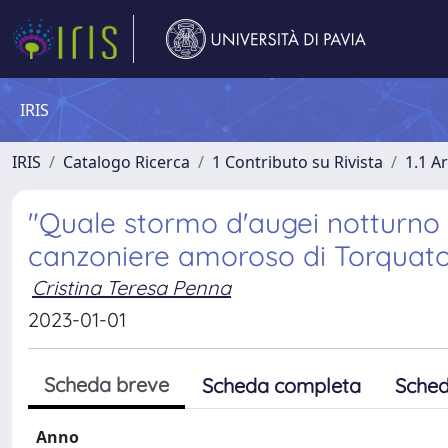
IRIS
IRIS
Catalogo Ricerca
1 Contributo su Rivista
1.1 Ar
"Quale stormo d'augei notturno e
canzoniere amoroso di Torquat
Cristina Teresa Penna
2023-01-01
Scheda breve
Scheda completa
Sched
Anno