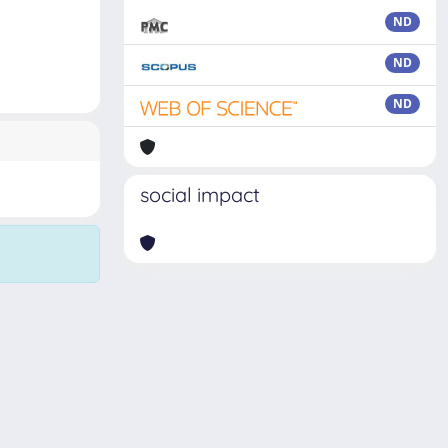
ND
ND
ND
social impact