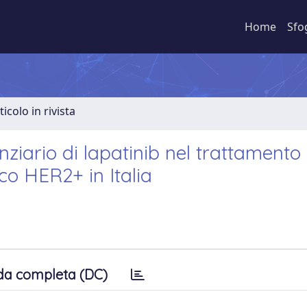
Home
Sfo
ticolo in rivista
nziario di lapatinib nel trattamento 
o HER2+ in Italia
da completa (DC)