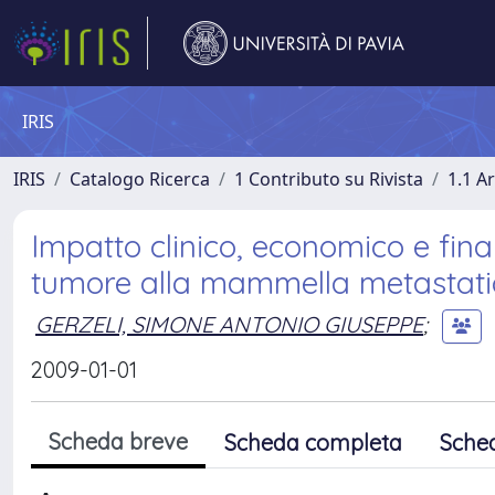
IRIS
IRIS
Catalogo Ricerca
1 Contributo su Rivista
1.1 Ar
Impatto clinico, economico e fina
tumore alla mammella metastatic
GERZELI, SIMONE ANTONIO GIUSEPPE
;
2009-01-01
Scheda breve
Scheda completa
Sche