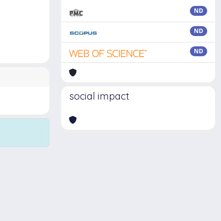
ND
ND
ND
social impact