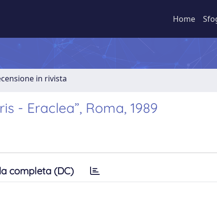
Home
Sfo
ecensione in rivista
iris - Eraclea”, Roma, 1989
a completa (DC)