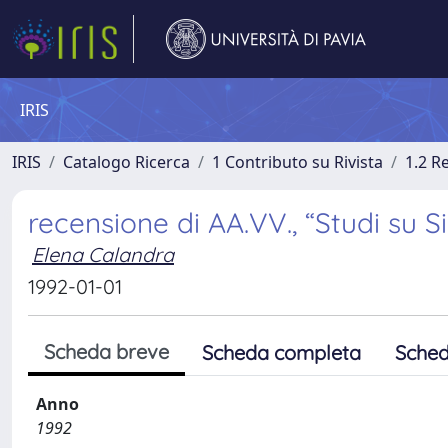
IRIS
IRIS
Catalogo Ricerca
1 Contributo su Rivista
1.2 R
recensione di AA.VV., “Studi su S
Elena Calandra
1992-01-01
Scheda breve
Scheda completa
Sched
Anno
1992