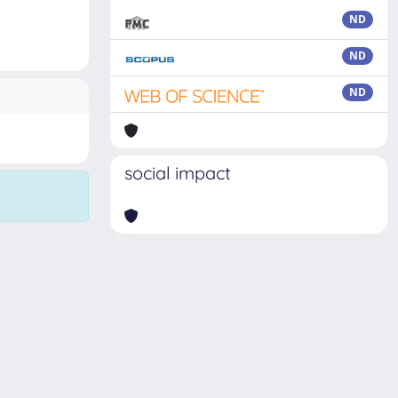
ND
ND
ND
social impact