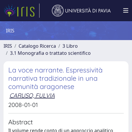
IRIS
IRIS
Catalogo Ricerca
3 Libro
3.1 Monografia o trattato scientifico
La voce narrante. Espressività
narrativa tradizionale in una
comunità aragonese
CARUSO, FULVIA
2008-01-01
Abstract
Il volume rende conto di un approccio analitico