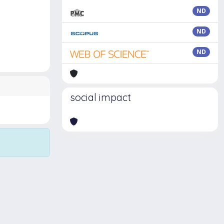
ND
ND
ND
social impact