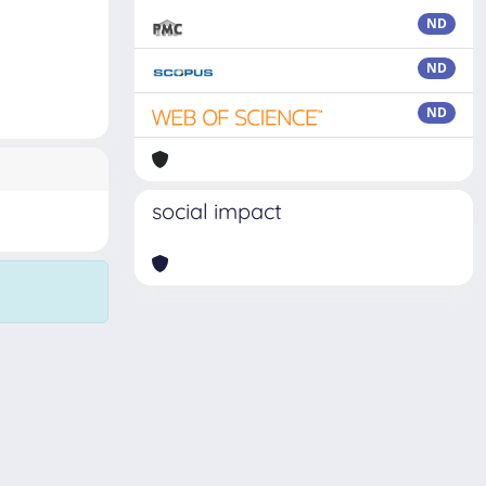
ND
ND
ND
social impact