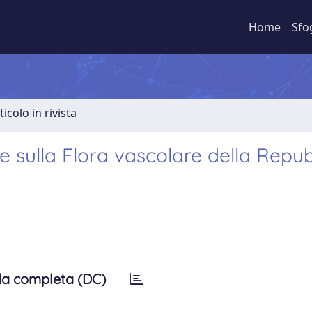
Home
Sfo
ticolo in rivista
sulla Flora vascolare della Repub
a completa (DC)