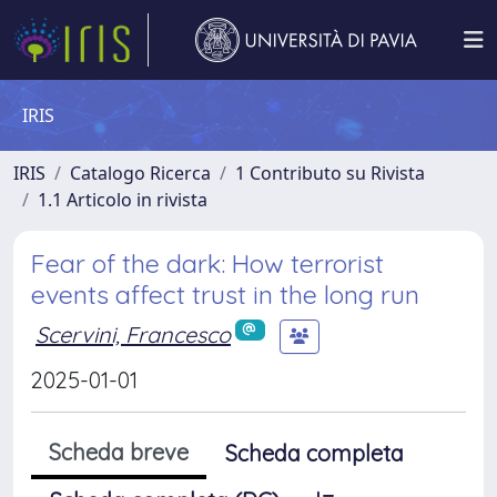
IRIS
IRIS
Catalogo Ricerca
1 Contributo su Rivista
1.1 Articolo in rivista
Fear of the dark: How terrorist
events affect trust in the long run
Scervini, Francesco
2025-01-01
Scheda breve
Scheda completa