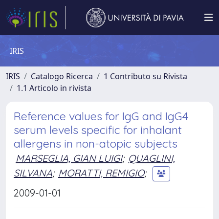
IRIS
IRIS
Catalogo Ricerca
1 Contributo su Rivista
1.1 Articolo in rivista
Reference values for IgG and IgG4
serum levels specific for inhalant
allergens in non-atopic subjects
MARSEGLIA, GIAN LUIGI
;
QUAGLINI,
SILVANA
;
MORATTI, REMIGIO
;
2009-01-01