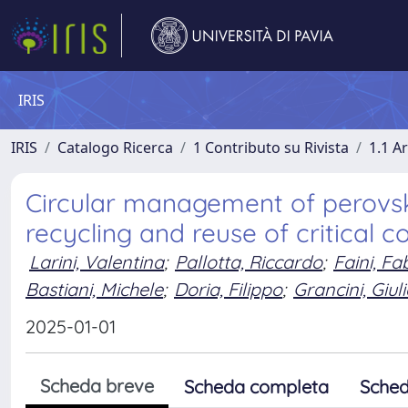
IRIS
IRIS
Catalogo Ricerca
1 Contributo su Rivista
1.1 Ar
Circular management of perovski
recycling and reuse of critical 
Larini, Valentina
;
Pallotta, Riccardo
;
Faini, Fa
Bastiani, Michele
;
Doria, Filippo
;
Grancini, Giul
2025-01-01
Scheda breve
Scheda completa
Sched