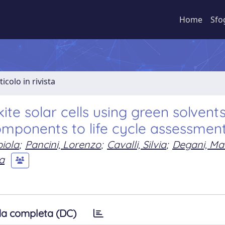
Home
Sfo
ticolo in rivista
te solar cells using green solvents
components to life cycle assessmen
biola
;
Pancini, Lorenzo
;
Cavalli, Silvia
;
Degani, Ma
ia
a completa (DC)