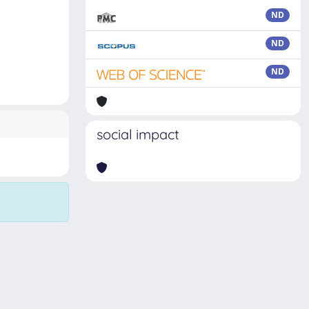
ND
ND
ND
social impact